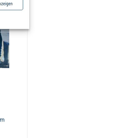
nzeigen
Am