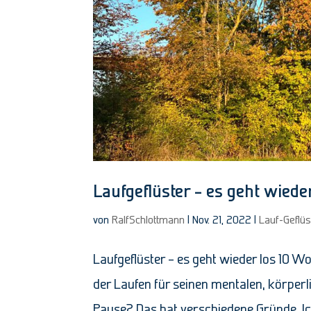
Laufgeflüster – es geht wieder
von
RalfSchlottmann
|
Nov. 21, 2022
|
Lauf-Geflüs
Laufgeflüster – es geht wieder los 10 W
der Laufen für seinen mentalen, körperl
Pause? Das hat verschiedene Gründe. Ic