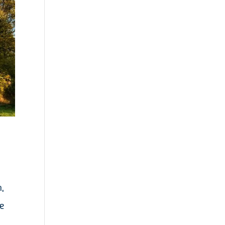
h,
ge