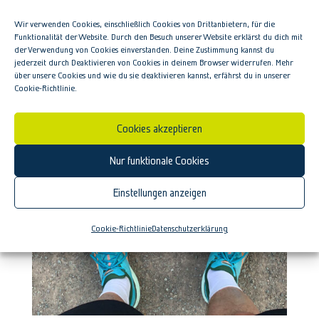
anders. Was glaubst du über dich? Über
Wir verwenden Cookies, einschließlich Cookies von Drittanbietern, für die
deine Fähigkeiten? Über deine
Funktionalität der Website. Durch den Besuch unserer Website erklärst du dich mit
der Verwendung von Cookies einverstanden. Deine Zustimmung kannst du
Außenwirkung? Über deinen Einfluss auf
jederzeit durch Deaktivieren von Cookies in deinem Browser widerrufen. Mehr
über unsere Cookies und wie du sie deaktivieren kannst, erfährst du in unserer
andere? Über das, was du heute bewegen
Cookie-Richtlinie.
und bewirken kannst? Stehst du...
Cookies akzeptieren
Nur funktionale Cookies
Einstellungen anzeigen
Cookie-Richtlinie
Datenschutzerklärung